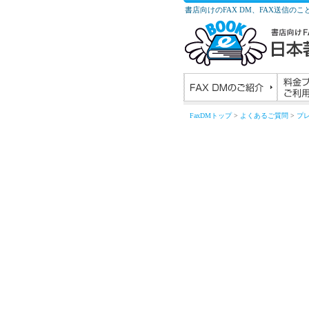
書店向けのFAX DM、FAX送信の
FaxDMトップ
>
よくあるご質問
>
プ