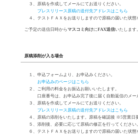
３、原稿を作成してメールにてお送りください。
プレスリリース原稿の送付先アドレスはこちら
４、テストＦＡＸをお送りしますので原稿の届いた状態
ご予定の送信日時から
マスコミ向け
に
FAX送信
いたします
原稿添削
が入る場合
１、申込フォームより、お申込みください。
お申込みのページはこちら
２、ご利用の料金をお振込お願いいたします。
口座番号は、お申込み完了後に届く自動返信のメール
３、原稿を作成してメールにてお送りください。
プレスリリース原稿の送付先アドレスはこちら
４、原稿の添削をいたします。原稿を確認後 ※5営業日
５、添削後、必要に応じて原稿の修正を行ってください
６、テストＦＡＸをお送りしますので原稿の届いた状態